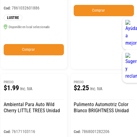
7861032601886
Cod:
Comprar
LUSTRE
Disponible en local seleccionado
Comprar
PRECIO
PRECIO
$1.99
$2.25
Inc. IVA
Inc. IVA
Ambiental Para Auto Wild
Pulimento Automotriz Color
Cherry LITTLE TREES Unidad
Blanco BRIGHTNESS Unidad
76171103116
7868001282206
Cod:
Cod: