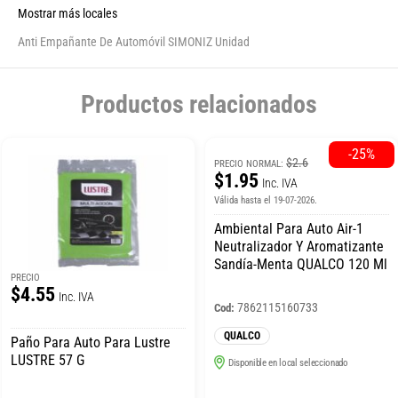
Mostrar más locales
Anti Empañante De Automóvil SIMONIZ Unidad
Productos relacionados
-25%
$2.6
PRECIO NORMAL:
$1.95
Inc. IVA
Válida hasta el 19-07-2026.
Ambiental Para Auto Air-1
Neutralizador Y Aromatizante
Sandía-Menta QUALCO 120 Ml
PRECIO
$4.55
Inc. IVA
7862115160733
Cod:
QUALCO
Paño Para Auto Para Lustre
LUSTRE 57 G
Disponible en local seleccionado