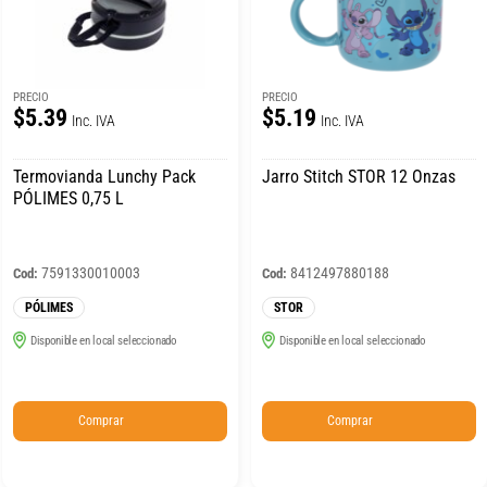
PRECIO
PRECIO
$5.39
$5.19
Inc. IVA
Inc. IVA
Termovianda Lunchy Pack
Jarro Stitch STOR 12 Onzas
PÓLIMES 0,75 L
7591330010003
8412497880188
Cod:
Cod:
PÓLIMES
STOR
Disponible en local seleccionado
Disponible en local seleccionado
Comprar
Comprar