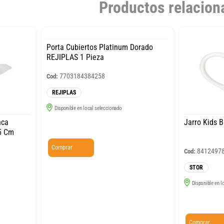
Productos relacion
Porta Cubiertos Platinum Dorado
REJIPLAS 1 Pieza
7703184384258
Cod:
REJIPLAS
Disponible en local seleccionado
nca
Jarro Kids 
5 Cm
Comprar
8412497
Cod:
STOR
Disponible en l
Comprar