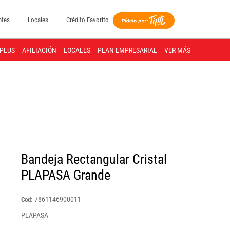
ntes
Locales
Crédito Favorito
PLUS
AFILIACIÓN
LOCALES
PLAN EMPRESARIAL
VER MÁS
Bandeja Rectangular Cristal
PLAPASA Grande
7861146900011
Cod:
PLAPASA