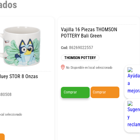
ados
Vajilla 16 Piezas THOMSON
POTTERY Bali Green
86269022557
Cod:
THOMSON POTTERY
No Disponible en local seleccionado
Bluey STOR 8 Onzas
Comprar
Comprar
880508
ocal seleccionado