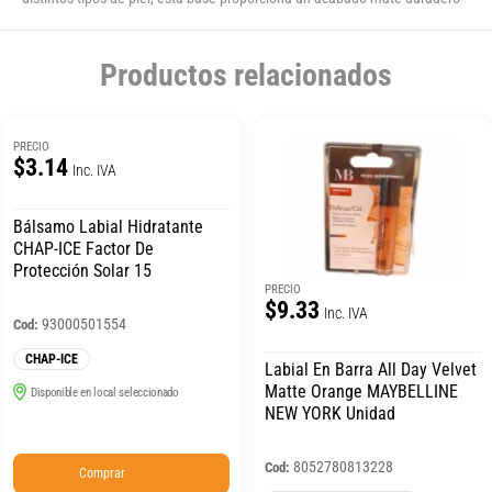
Productos relacionados
PRECIO
$3.14
Inc. IVA
Bálsamo Labial Hidratante
CHAP-ICE Factor De
Protección Solar 15
PRECIO
$9.33
Inc. IVA
93000501554
Cod:
CHAP-ICE
Labial En Barra All Day Velvet
Matte Orange MAYBELLINE
Disponible en local seleccionado
NEW YORK Unidad
8052780813228
Cod:
Comprar