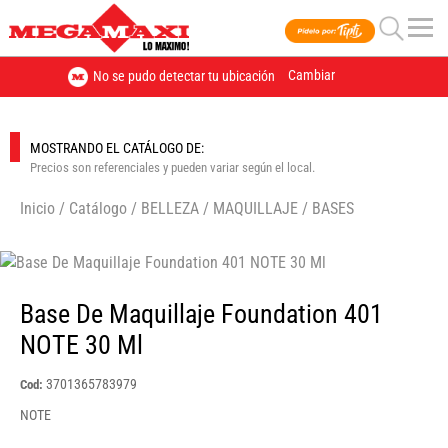
Cambiar
No se pudo detectar tu ubicación
MOSTRANDO EL CATÁLOGO DE:
Precios son referenciales y pueden variar según el local.
Inicio
/
Catálogo
/
BELLEZA
/
MAQUILLAJE
/
BASES
🔍
Base De Maquillaje Foundation 401
NOTE 30 Ml
3701365783979
Cod:
NOTE