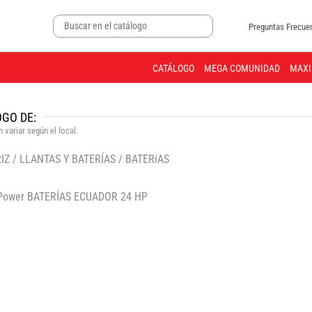
Preguntas Frecue
CATÁLOGO
MEGA COMUNIDAD
MAXI
GO DE:
 variar según el local.
IZ
/
LLANTAS Y BATERÍAS
/
BATERíAS
🔍