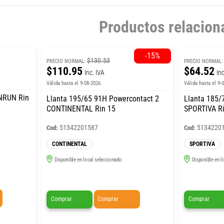
Productos relacion
-15%
$130.53
PRECIO NORMAL:
PRECIO NORMAL
$110.95
$64.52
Inc. IVA
Inc
Válida hasta el 9-08-2026.
Válida hasta el 9-
INRUN Rin
Llanta 195/65 91H Powercontact 2
Llanta 185/70 88
CONTINENTAL Rin 15
SPORTIVA Ri
51342201587
5134220
Cod:
Cod:
CONTINENTAL
SPORTIVA
Disponible en local seleccionado
Disponible en l
Comprar
Comprar
Comprar