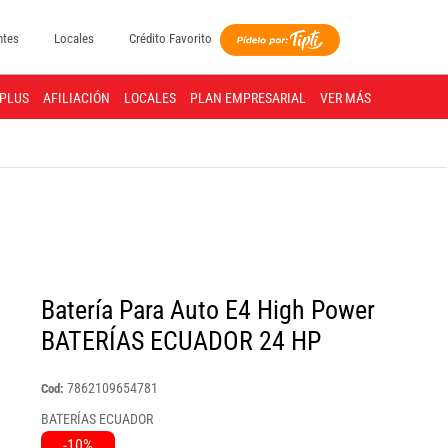
ntes
Locales
Crédito Favorito
PLUS
AFILIACIÓN
LOCALES
PLAN EMPRESARIAL
VER MÁS
Batería Para Auto E4 High Power
BATERÍAS ECUADOR 24 HP
7862109654781
Cod:
BATERÍAS ECUADOR
-10%