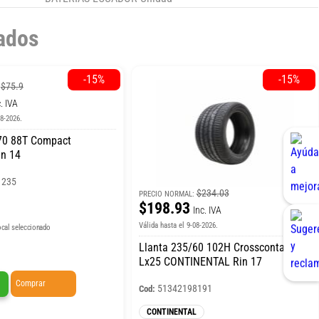
ados
-15%
-15%
$75.9
:
. IVA
08-2026.
T Compact
n 14
1235
$234.03
PRECIO NORMAL:
$198.93
Inc. IVA
Válida hasta el 9-08-2026.
ocal seleccionado
Llanta 235/60 102H Crosscontact
Lx25 CONTINENTAL Rin 17
Comprar
51342198191
Cod:
CONTINENTAL