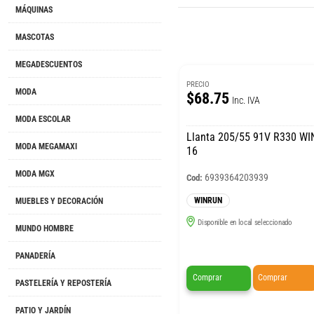
MÁQUINAS
MASCOTAS
MEGADESCUENTOS
PRECIO
MODA
$68.75
Inc. IVA
MODA ESCOLAR
Llanta 205/55 91V R330 W
MODA MEGAMAXI
16
MODA MGX
6939364203939
Cod:
WINRUN
MUEBLES Y DECORACIÓN
Disponible en local seleccionado
MUNDO HOMBRE
PANADERÍA
Comprar
Comprar
PASTELERÍA Y REPOSTERÍA
PATIO Y JARDÍN