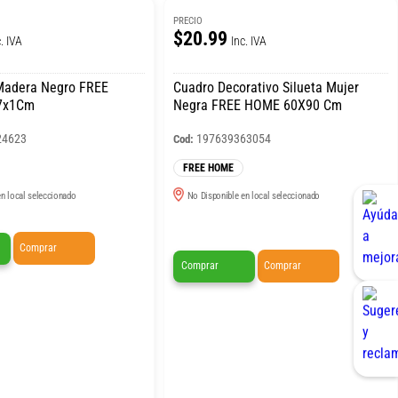
PRECIO
$20.99
. IVA
Inc. IVA
Madera Negro FREE
Cuadro Decorativo Silueta Mujer
7x1Cm
Negra FREE HOME 60X90 Cm
24623
197639363054
Cod:
FREE HOME
n local seleccionado
No Disponible en local seleccionado
Comprar
Comprar
Comprar