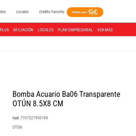
ntes
Locales
Crédito Favorito
PLUS
AFILIACIÓN
LOCALES
PLAN EMPRESARIAL
VER MÁS
Bomba Acuario Ba06 Transparente
OTÚN 8.5X8 CM
7707227950189
Cod:
OTÚN