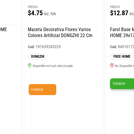
PRECIO
PRECIO
$4.75
$12.87
Inc. IVA
Inc
HOME
Maceta Decorativa Flores Varios
Farol Base 
Colores Artificial DONGZHI 22 Cm
HOME 29x1
197639245329
8401017
Cod:
Cod:
DONGZHI
FREE HOME
Disponible en local seleccionado
No Disponible e
Comprar
Comprar