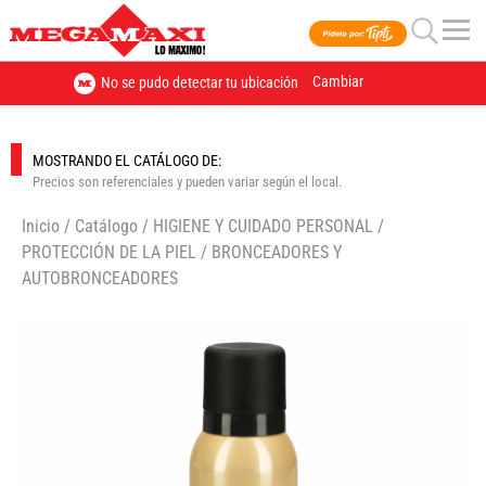
Cambiar
No se pudo detectar tu ubicación
MOSTRANDO EL CATÁLOGO DE:
Precios son referenciales y pueden variar según el local.
Inicio
/
Catálogo
/
HIGIENE Y CUIDADO PERSONAL
/
PROTECCIÓN DE LA PIEL
/
BRONCEADORES Y
AUTOBRONCEADORES
🔍