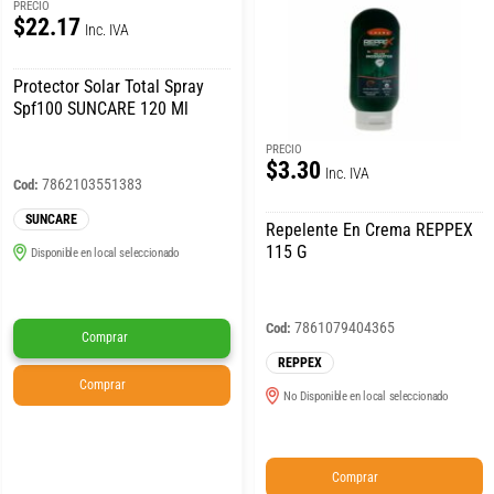
PRECIO
$22.17
Inc. IVA
Protector Solar Total Spray
Spf100 SUNCARE 120 Ml
PRECIO
$3.30
Inc. IVA
7862103551383
Cod:
SUNCARE
Repelente En Crema REPPEX
115 G
Disponible en local seleccionado
7861079404365
Cod:
Comprar
REPPEX
Comprar
No Disponible en local seleccionado
Comprar