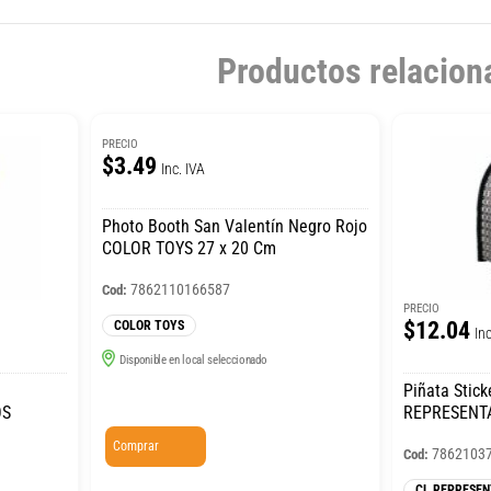
Productos relacion
PRECIO
$3.49
Inc. IVA
Photo Booth San Valentín Negro Rojo
COLOR TOYS 27 x 20 Cm
7862110166587
Cod:
PRECIO
$12.04
COLOR TOYS
Inc
Disponible en local seleccionado
Piñata Stic
OS
REPRESENTA
Comprar
7862103
Cod:
CL REPRESEN