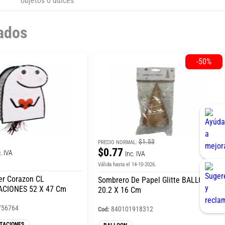
objetos o dulces
ados
-50%
$1.53
PRECIO NORMAL:
$0.77
. IVA
Inc. IVA
Válida hasta el 14-10-2026.
ker Corazon CL
Sombrero De Papel Glitte BALLOON
CIONES 52 X 47 Cm
20.2 X 16 Cm
756764
840101918312
Cod:
TACIONES