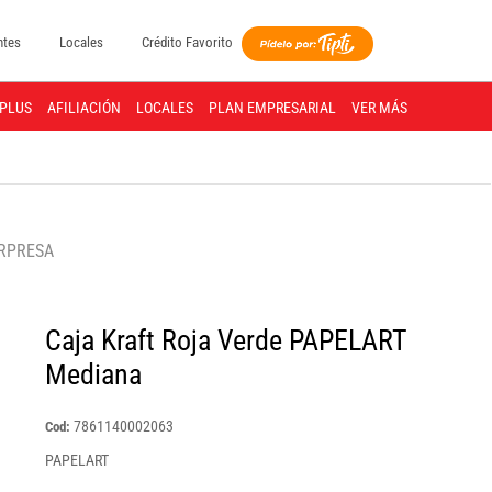
ntes
Locales
Crédito Favorito
PLUS
AFILIACIÓN
LOCALES
PLAN EMPRESARIAL
VER MÁS
ORPRESA
Caja Kraft Roja Verde PAPELART
Mediana
7861140002063
Cod:
PAPELART