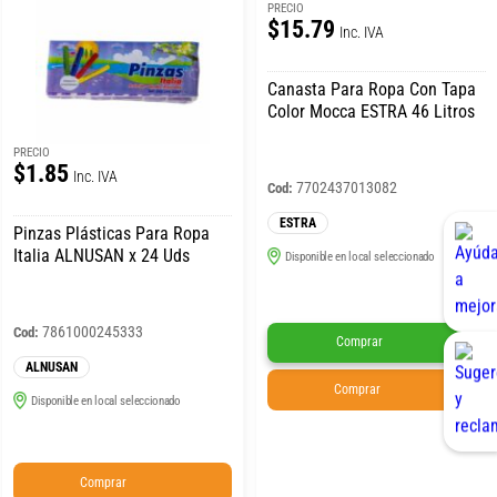
PRECIO
$15.79
Inc. IVA
Canasta Para Ropa Con Tapa
Color Mocca ESTRA 46 Litros
PRECIO
$1.85
Inc. IVA
7702437013082
Cod:
ESTRA
Pinzas Plásticas Para Ropa
Italia ALNUSAN x 24 Uds
Disponible en local seleccionado
7861000245333
Cod:
Comprar
ALNUSAN
Comprar
Disponible en local seleccionado
Comprar