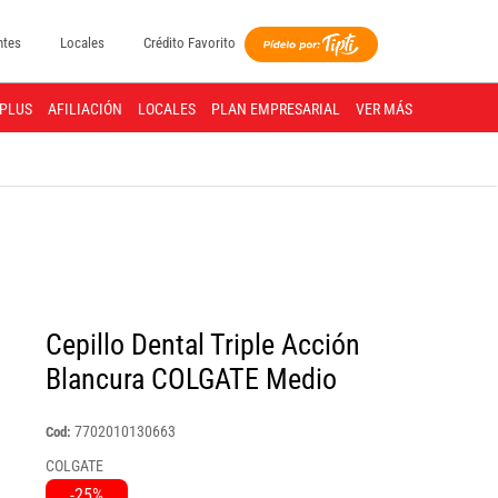
ntes
Locales
Crédito Favorito
PLUS
AFILIACIÓN
LOCALES
PLAN EMPRESARIAL
VER MÁS
Cepillo Dental Triple Acción
Blancura COLGATE Medio
7702010130663
Cod:
COLGATE
-25%