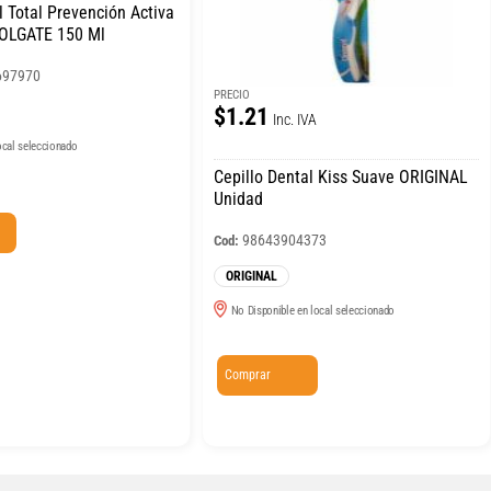
 Total Prevención Activa
COLGATE 150 Ml
697970
PRECIO
$1.21
Inc. IVA
ocal seleccionado
Cepillo Dental Kiss Suave ORIGINAL
Unidad
98643904373
Cod:
ORIGINAL
No Disponible en local seleccionado
Comprar