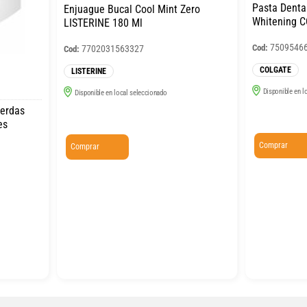
Pasta Dental
Enjuague Bucal Cool Mint Zero
Whitening 
LISTERINE 180 Ml
7509546
Cod:
7702031563327
Cod:
COLGATE
LISTERINE
Disponible en l
Disponible en local seleccionado
Cerdas
es
Comprar
Comprar