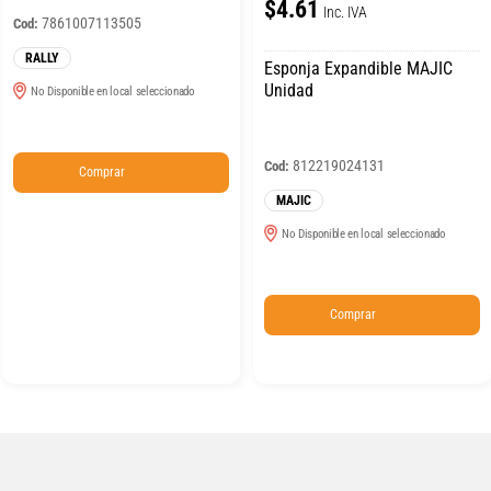
$4.61
Inc. IVA
7861007113505
Cod:
RALLY
Esponja Expandible MAJIC
Unidad
No Disponible en local seleccionado
812219024131
Cod:
Comprar
MAJIC
No Disponible en local seleccionado
Comprar