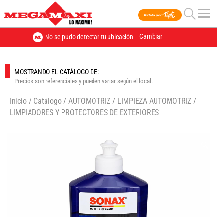
Cambiar
No se pudo detectar tu ubicación
MOSTRANDO EL CATÁLOGO DE:
Precios son referenciales y pueden variar según el local.
Inicio
/
Catálogo
/
AUTOMOTRIZ
/
LIMPIEZA AUTOMOTRIZ
/
LIMPIADORES Y PROTECTORES DE EXTERIORES
🔍