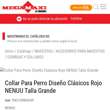
Cambiar
No se pudo detectar tu ubicación
MOSTRANDO EL CATÁLOGO DE:
Precios son referenciales y pueden variar según el local.
Inicio
/
Catálogo
/
MASCOTAS
/
ACCESORIOS PARA MASCOTAS
/
CORREAS Y COLLARES
🔍
Collar Para Perro Diseño Clásicos Rojo
NENUU Talla Grande
7862139836249
Cod:
NENUU