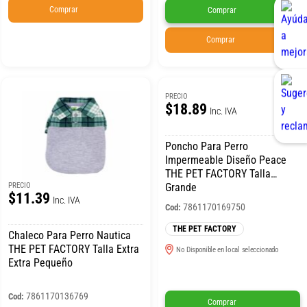
Comprar
Comprar
Comprar
PRECIO
$18.89
Inc. IVA
Poncho Para Perro
Impermeable Diseño Peace
THE PET FACTORY Talla
PRECIO
Grande
$11.39
Inc. IVA
7861170169750
Cod:
THE PET FACTORY
Chaleco Para Perro Nautica
THE PET FACTORY Talla Extra
No Disponible en local seleccionado
Extra Pequeño
7861170136769
Cod:
Comprar