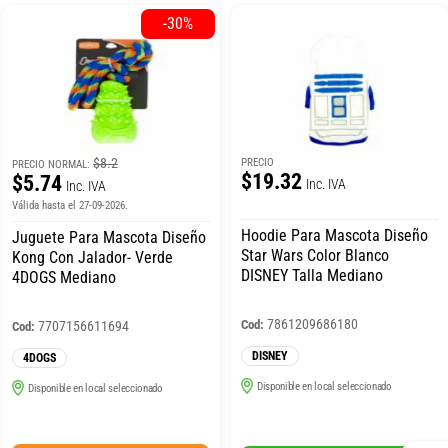
-30%
$8.2
PRECIO
PRECIO NORMAL:
$19.32
$5.74
Inc. IVA
Inc. IVA
Válida hasta el 27-09-2026.
Hoodie Para Mascota Diseño
Juguete Para Mascota Diseño
Star Wars Color Blanco
Kong Con Jalador- Verde
DISNEY Talla Mediano
4DOGS Mediano
7861209686180
Cod:
7707156611694
Cod:
DISNEY
4DOGS
Disponible en local seleccionado
Disponible en local seleccionado