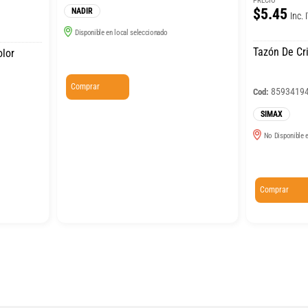
PRECIO
$5.45
NADIR
Inc. 
Disponible en local seleccionado
Tazón De Cr
olor
Comprar
8593419
Cod:
SIMAX
No Disponible e
Comprar