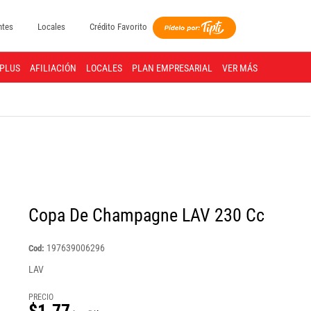
ntes
Locales
Crédito Favorito
PLUS
AFILIACIÓN
LOCALES
PLAN EMPRESARIAL
VER MÁS
Copa De Champagne LAV 230 Cc
197639006296
Cod:
LAV
PRECIO