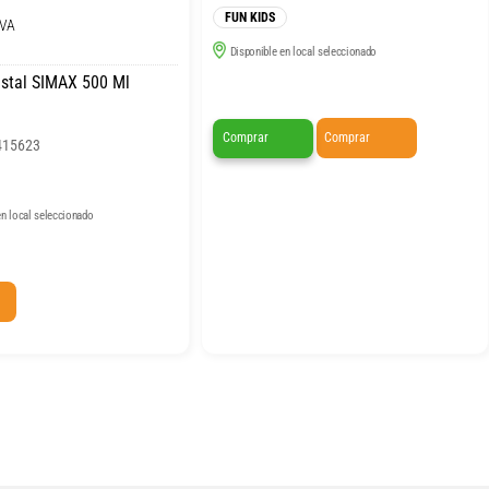
FUN KIDS
IVA
Disponible en local seleccionado
istal SIMAX 500 Ml
Comprar
Comprar
415623
n local seleccionado