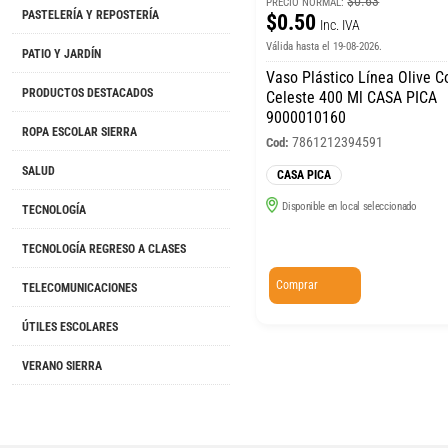
$0.63
PRECIO NORMAL:
PASTELERÍA Y REPOSTERÍA
$0.50
Inc. IVA
Válida hasta el 19-08-2026.
PATIO Y JARDÍN
Vaso Plástico Línea Olive C
PRODUCTOS DESTACADOS
Celeste 400 Ml CASA PICA
9000010160
ROPA ESCOLAR SIERRA
7861212394591
Cod:
SALUD
CASA PICA
Disponible en local seleccionado
TECNOLOGÍA
TECNOLOGÍA REGRESO A CLASES
Comprar
TELECOMUNICACIONES
ÚTILES ESCOLARES
VERANO SIERRA