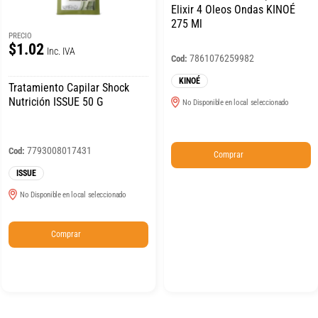
Elixir 4 Oleos Ondas KINOÉ
275 Ml
PRECIO
$1.02
Inc. IVA
7861076259982
Cod:
KINOÉ
Tratamiento Capilar Shock
Nutrición ISSUE 50 G
No Disponible en local seleccionado
7793008017431
Cod:
Comprar
ISSUE
No Disponible en local seleccionado
Comprar