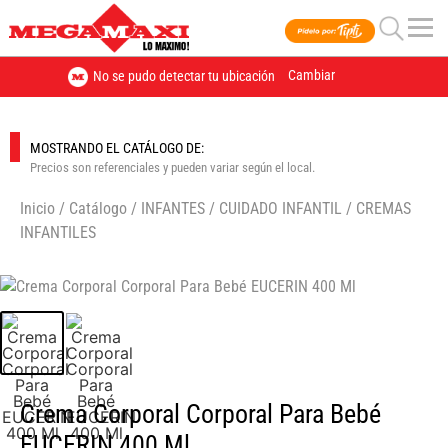
Cambiar
No se pudo detectar tu ubicación
MOSTRANDO EL CATÁLOGO DE:
Precios son referenciales y pueden variar según el local.
Inicio
/
Catálogo
/
INFANTES
/
CUIDADO INFANTIL
/
CREMAS
INFANTILES
🔍
Crema Corporal Corporal Para Bebé
EUCERIN 400 Ml