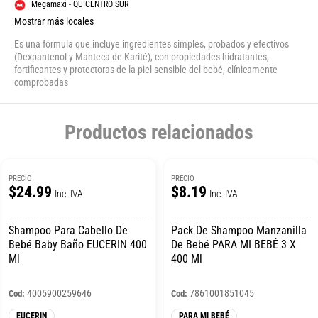
Megamaxi - QUICENTRO SUR
Mostrar más locales
Es una fórmula que incluye ingredientes simples, probados y efectivos
(Dexpantenol y Manteca de Karité), con propiedades hidratantes,
fortificantes y protectoras de la piel sensible del bebé, clínicamente
comprobadas
Productos relacionados
PRECIO
PRECIO
$24.99
$8.19
Inc. IVA
Inc. IVA
Shampoo Para Cabello De
Pack De Shampoo Manzanilla
Bebé Baby Baño EUCERIN 400
De Bebé PARA MI BEBÉ 3 X
Ml
400 Ml
4005900259646
7861001851045
Cod:
Cod:
EUCERIN
PARA MI BEBÉ