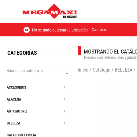
Cambiar
No se pudo detectar tu ubicación
MOSTRANDO EL CATÁLO
CATEGORÍAS
Precios son referenciales y pueden
Inicio
/
Catálogo
/
BELLEZA
/
Busca una categoría
ACCESORIOS
ALACENA
AUTOMOTRIZ
BELLEZA
CATÁLOGO FAMILIA