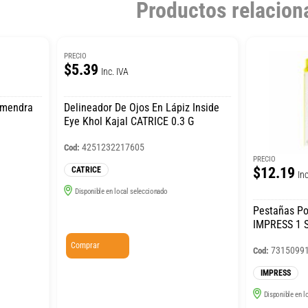
Productos relacion
PRECIO
$5.39
Inc. IVA
lmendra
Delineador De Ojos En Lápiz Inside
Eye Khol Kajal CATRICE 0.3 G
4251232217605
Cod:
PRECIO
$12.19
CATRICE
Inc
Disponible en local seleccionado
Pestañas Po
IMPRESS 1 
Comprar
7315099
Cod:
IMPRESS
Disponible en l