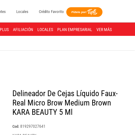
ntes
Locales
Crédito Favorito
PLUS
AFILIACIÓN
LOCALES
PLAN EMPRESARIAL
VER MÁS
Delineador De Cejas Líquido Faux-
Real Micro Brow Medium Brown
KARA BEAUTY 5 Ml
819297027641
Cod: