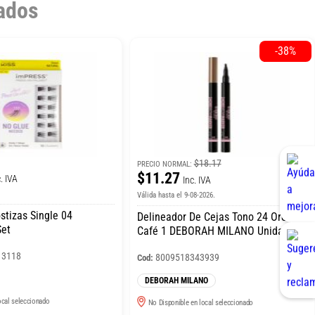
ados
-38%
$18.17
PRECIO NORMAL:
$11.27
. IVA
Inc. IVA
Válida hasta el 9-08-2026.
stizas Single 04
Delineador De Cejas Tono 24 Ore
Set
Café 1 DEBORAH MILANO Unidad
13118
8009518343939
Cod:
DEBORAH MILANO
ocal seleccionado
No Disponible en local seleccionado