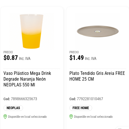
PRECIO
PRECIO
$0.87
$1.49
Inc. IVA
Inc. IVA
Vaso Plástico Mega Drink
Plato Tendido Gris Areia FREE
Degrade Naranja Neón
HOME 25 CM
NEOPLAS 550 Ml
7898666325673
7792281010467
Cod:
Cod:
NEOPLAS
FREE HOME
Disponible en local seleccionado
Disponible en local seleccionado