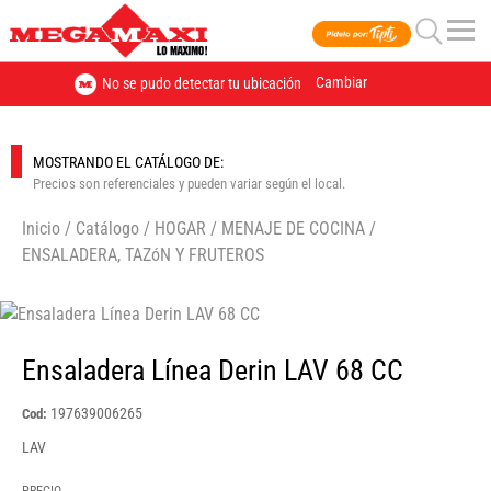
Cambiar
No se pudo detectar tu ubicación
MOSTRANDO EL CATÁLOGO DE:
Precios son referenciales y pueden variar según el local.
Inicio
/
Catálogo
/
HOGAR
/
MENAJE DE COCINA
/
ENSALADERA, TAZóN Y FRUTEROS
🔍
Ensaladera Línea Derin LAV 68 CC
197639006265
Cod:
LAV