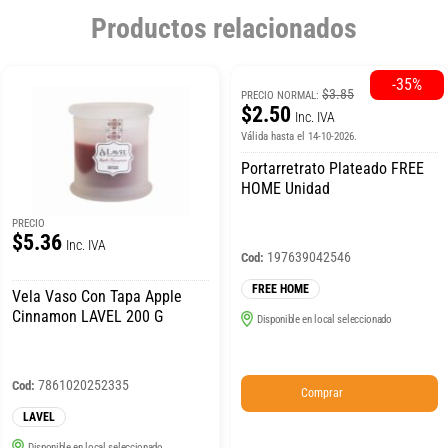
Productos relacionados
-35%
$3.85
PRECIO NORMAL:
$2.50
Inc. IVA
Válida hasta el 14-10-2026.
Portarretrato Plateado FREE
HOME Unidad
PRECIO
$5.36
Inc. IVA
197639042546
Cod:
FREE HOME
Vela Vaso Con Tapa Apple
Cinnamon LAVEL 200 G
Disponible en local seleccionado
7861020252335
Cod:
Comprar
LAVEL
Disponible en local seleccionado