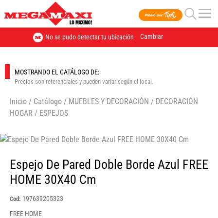
Cambiar
No se pudo detectar tu ubicación
MOSTRANDO EL CATÁLOGO DE:
Precios son referenciales y pueden variar según el local.
Inicio
/
Catálogo
/
MUEBLES Y DECORACIÓN
/
DECORACIÓN
HOGAR
/
ESPEJOS
🔍
Espejo De Pared Doble Borde Azul FREE
HOME 30X40 Cm
197639205323
Cod:
FREE HOME