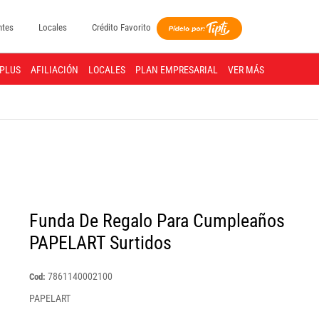
ntes
Locales
Crédito Favorito
PLUS
AFILIACIÓN
LOCALES
PLAN EMPRESARIAL
VER MÁS
Funda De Regalo Para Cumpleaños
PAPELART Surtidos
7861140002100
Cod:
PAPELART