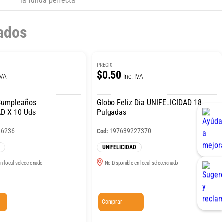
la funda perfecta
ados
PRECIO
$0.50
IVA
Inc. IVA
 Cumpleaños
Globo Feliz Dia UNIFELICIDAD 18
D X 10 Uds
Pulgadas
26236
197639227370
Cod:
UNIFELICIDAD
n local seleccionado
No Disponible en local seleccionado
Comprar