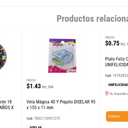
Productos relacion
PRECIO
$0.75
Inc. 
Plato Feliz
UNIFELICIDA
1976392
Cod:
PRECIO
$1.43
UNIFELICIDAD
Inc. IVA
No Disponible e
eón 18
Vela Mágica 40 Y Piquito DISELAR 95
AÑOS X
x 155 x 11 mm
Comprar
7862110951275
Cod:
DISELAR