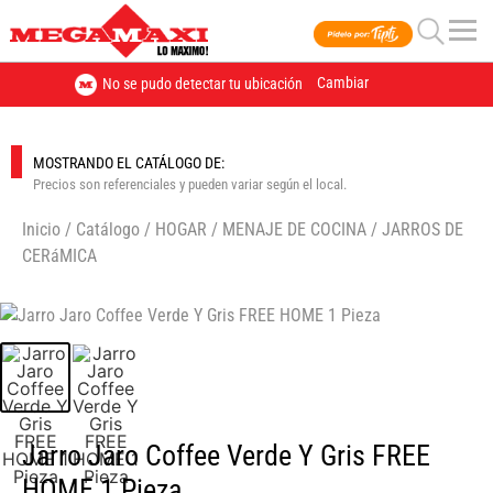
Cambiar
No se pudo detectar tu ubicación
MOSTRANDO EL CATÁLOGO DE:
Precios son referenciales y pueden variar según el local.
Inicio
/
Catálogo
/
HOGAR
/
MENAJE DE COCINA
/
JARROS DE
CERáMICA
🔍
Jarro Jaro Coffee Verde Y Gris FREE
HOME 1 Pieza