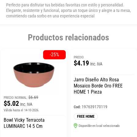
Perfecto para disfrutar tus bebidas favoritas con estilo y personalidad.
Elegante, resistente y funcional, aporta un toque único y alegre a tu mesa,
convirtiendo cada sorbo en una experiencia especial
Productos relacionados
-25%
PRECIO
$4.19
Inc. IVA
Jarro Diseño Alto Rosa
Mosaico Borde Oro FREE
HOME 1 Pieza
$6.69
PRECIO NORMAL:
$5.02
Inc. IVA
197639170119
Cod:
Válida hasta el 14-10-2026.
FREE HOME
Bowl Vicky Terracota
LUMINARC 14 5 Cm
Disponible en local seleccionado