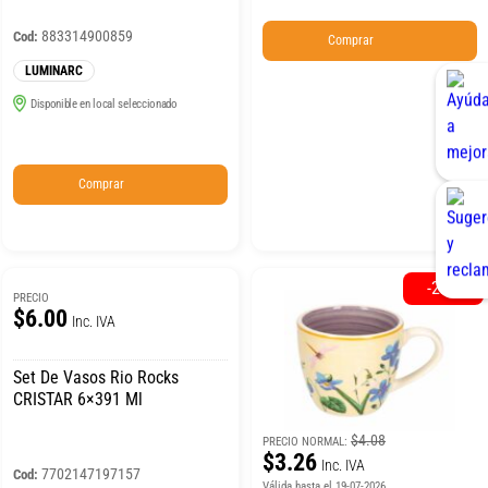
883314900859
Cod:
Comprar
LUMINARC
Disponible en local seleccionado
Comprar
-20%
PRECIO
$6.00
Inc. IVA
Set De Vasos Rio Rocks
CRISTAR 6×391 Ml
$4.08
PRECIO NORMAL:
$3.26
Inc. IVA
7702147197157
Cod:
Válida hasta el 19-07-2026.