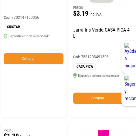
PRECIO
$3.19
Inc. IVA
7702147103356
Cod:
CRISTAR
Jarra Iris Verde CASA PICA 4
L
Disponible en local seleccionado
7861203491803
Cod:
Comprar
CASA PICA
Disponible en local seleccionado
Comprar
PRECIO