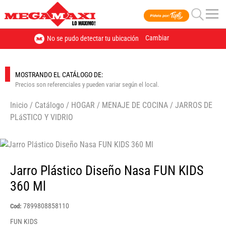
Cambiar
No se pudo detectar tu ubicación
MOSTRANDO EL CATÁLOGO DE:
Precios son referenciales y pueden variar según el local.
Inicio
/
Catálogo
/
HOGAR
/
MENAJE DE COCINA
/
JARROS DE
PLáSTICO Y VIDRIO
🔍
Jarro Plástico Diseño Nasa FUN KIDS
360 Ml
7899808858110
Cod:
FUN KIDS