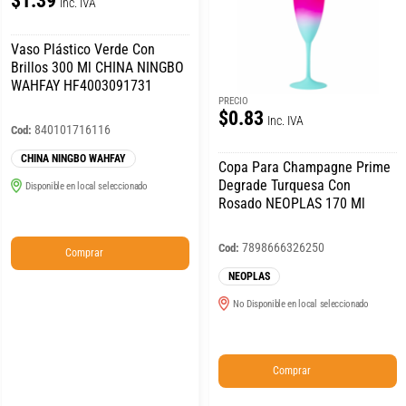
$1.39
Inc. IVA
Vaso Plástico Verde Con
Brillos 300 Ml CHINA NINGBO
WAHFAY HF4003091731
PRECIO
$0.83
Inc. IVA
840101716116
Cod:
CHINA NINGBO WAHFAY
Copa Para Champagne Prime
Degrade Turquesa Con
Disponible en local seleccionado
Rosado NEOPLAS 170 Ml
7898666326250
Cod:
Comprar
NEOPLAS
No Disponible en local seleccionado
Comprar