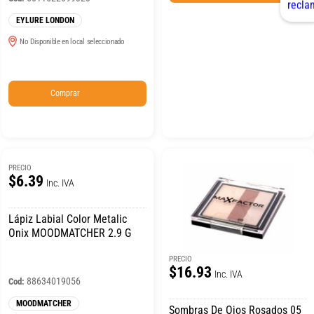
EYLURE LONDON
No Disponible en local seleccionado
Comprar
PRECIO
$6.39
Inc. IVA
Lápiz Labial Color Metalic
Onix MOODMATCHER 2.9 G
PRECIO
$16.93
Inc. IVA
88634019056
Cod:
MOODMATCHER
Sombras De Ojos Rosados 05