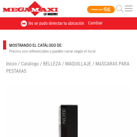
Cambiar
No se pudo detectar tu ubicación
MOSTRANDO EL CATÁLOGO DE:
Precios son referenciales y pueden variar según el local.
Inicio
/
Catálogo
/
BELLEZA
/
MAQUILLAJE
/
MáSCARAS PARA
PESTAñAS
🔍