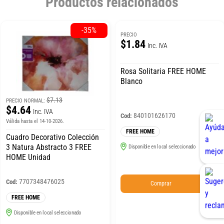
Productos relacionados
-35%
PRECIO
$1.84
Inc. IVA
Rosa Solitaria FREE HOME
Blanco
$7.13
PRECIO NORMAL:
$4.64
Inc. IVA
840101626170
Cod:
Válida hasta el 14-10-2026.
FREE HOME
Cuadro Decorativo Colección
3 Natura Abstracto 3 FREE
Disponible en local seleccionado
HOME Unidad
7707348476025
Cod:
Comprar
FREE HOME
Disponible en local seleccionado