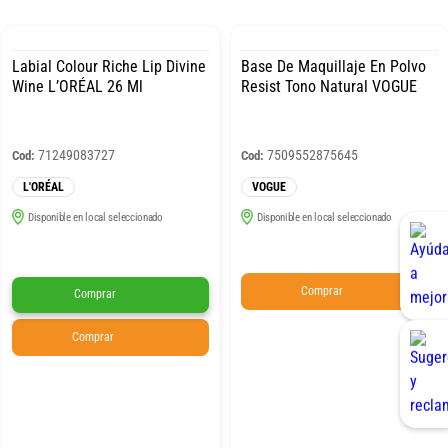
Labial Colour Riche Lip Divine
Base De Maquillaje En Polvo
Wine L’ORÉAL 26 Ml
Resist Tono Natural VOGUE
71249083727
7509552875645
Cod:
Cod:
L'ORÉAL
VOGUE
Disponible en local seleccionado
Disponible en local seleccionado
Comprar
Comprar
Comprar