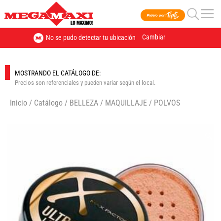
Cambiar
No se pudo detectar tu ubicación
MOSTRANDO EL CATÁLOGO DE:
Precios son referenciales y pueden variar según el local.
Inicio
/
Catálogo
/
BELLEZA
/
MAQUILLAJE
/
POLVOS
🔍