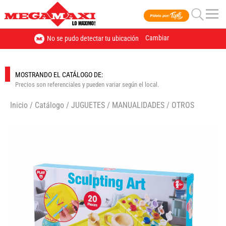
Cambiar
No se pudo detectar tu ubicación
MOSTRANDO EL CATÁLOGO DE:
Precios son referenciales y pueden variar según el local.
Inicio
/
Catálogo
/
JUGUETES
/
MANUALIDADES
/
OTROS
🔍