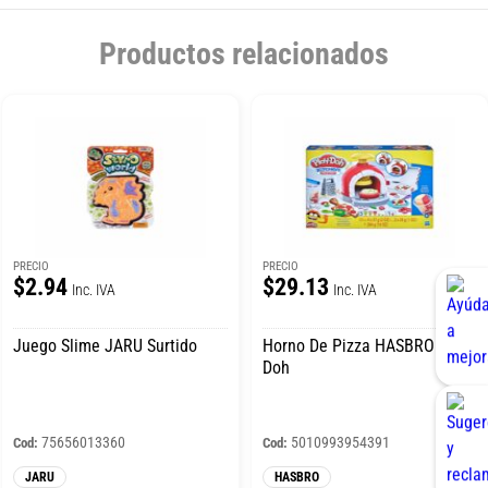
Productos relacionados
PRECIO
PRECIO
$2.94
$29.13
Inc. IVA
Inc. IVA
Juego Slime JARU Surtido
Horno De Pizza HASBRO Play
Doh
75656013360
5010993954391
Cod:
Cod:
JARU
HASBRO