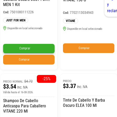
MEN 1 Kit
7501080111226
Cod:
7702113034943
Cod:
JUST FOR MEN
VITANE
Disponible en local seleccionado
Disponible en local seleccionado
Comprar
Comprar
Comprar
-25%
$4.72
PRECIO
PRECIO NORMAL:
$3.37
$3.54
Inc. IVA
Inc. IVA
Válida hasta el 16-08-2026.
Tinte De Cabello Y Barba
Shampoo De Cabello
Oscuro ELEA 100 Ml
Anticaspa Para Caballero
VITANE 220 Ml