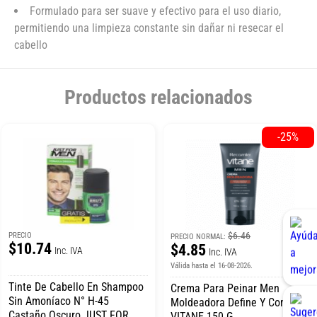
Formulado para ser suave y efectivo para el uso diario,
permitiendo una limpieza constante sin dañar ni resecar el
cabello
Productos relacionados
-25%
$6.46
PRECIO
PRECIO NORMAL:
$10.74
$4.85
Inc. IVA
Inc. IVA
Válida hasta el 16-08-2026.
Tinte De Cabello En Shampoo
Crema Para Peinar Men
Sin Amoníaco N° H-45
Moldeadora Define Y Controla
Castaño Oscuro JUST FOR
VITANE 150 G