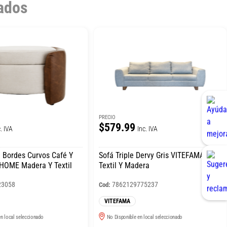
ados
PRECIO
$579.99
. IVA
Inc. IVA
e Bordes Curvos Café Y
Sofá Triple Dervy Gris VITEFAMA
HOME Madera Y Textil
Textil Y Madera
23058
7862129775237
Cod:
VITEFAMA
n local seleccionado
No Disponible en local seleccionado