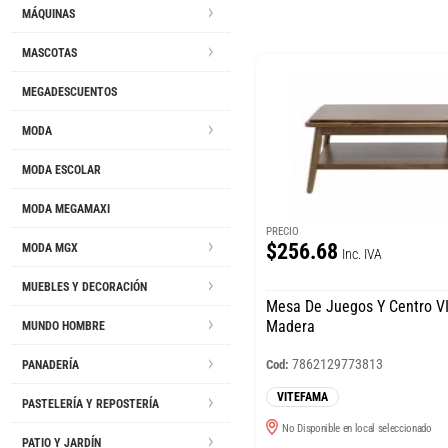
MÁQUINAS
MASCOTAS
MEGADESCUENTOS
MODA
MODA ESCOLAR
MODA MEGAMAXI
PRECIO
$256.68
MODA MGX
Inc. IVA
MUEBLES Y DECORACIÓN
Mesa De Juegos Y Centro 
Madera
MUNDO HOMBRE
7862129773813
Cod:
PANADERÍA
VITEFAMA
PASTELERÍA Y REPOSTERÍA
No Disponible en local seleccionado
PATIO Y JARDÍN