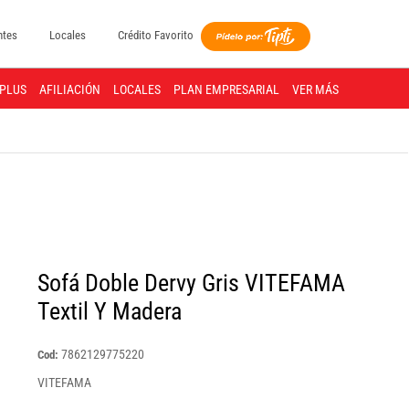
ntes
Locales
Crédito Favorito
PLUS
AFILIACIÓN
LOCALES
PLAN EMPRESARIAL
VER MÁS
Sofá Doble Dervy Gris VITEFAMA
Textil Y Madera
7862129775220
Cod:
VITEFAMA