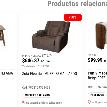
Productos relacion
-10%
$718.74
PRECIO
PRECIO NORMAL:
$99.99
$646.87
Inc
Inc. IVA
Válida hasta el 21-10-2026.
VITEFAMA
Puff Vintag
Sofá Eléctrico MUEBLES GALLARDO
Beige FREE 
1976393
Cod:
7862129393493
Cod:
FREE HOME
MUEBLES GALLARDO
No Disponible e
No Disponible en local seleccionado