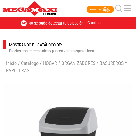
Cambiar
No se pudo detectar tu ubicación
MOSTRANDO EL CATÁLOGO DE:
Precios son referenciales y pueden variar según el local.
Inicio
/
Catálogo
/
HOGAR
/
ORGANIZADORES
/
BASUREROS Y
PAPELERAS
🔍