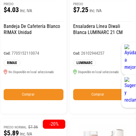
PRECIO
PRECIO
$4.03
$7.25
Inc. IVA
Inc. IVA
Bandeja De Cafetería Blanco
Ensaladera Línea Diwali
RIMAX Unidad
Blanca LUMINARC 21 CM
7705152110074
26102944257
Cod:
Cod:
RIMAX
LUMINARC
No Disponible en local seleccionado
Disponible en local seleccionado
Comprar
Comprar
-20%
$7.36
PRECIO NORMAL:
$5.89
Inc. IVA