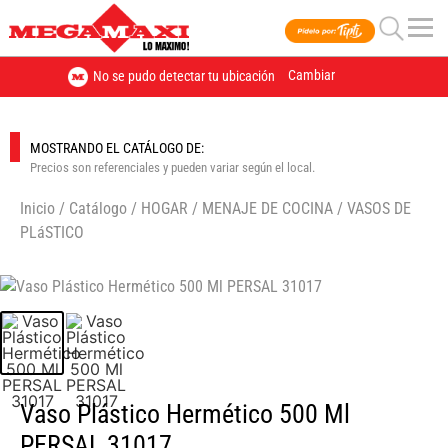
Cambiar
No se pudo detectar tu ubicación
MOSTRANDO EL CATÁLOGO DE:
Precios son referenciales y pueden variar según el local.
Inicio
/
Catálogo
/
HOGAR
/
MENAJE DE COCINA
/
VASOS DE
PLáSTICO
🔍
Vaso Plástico Hermético 500 Ml
PERSAL 31017