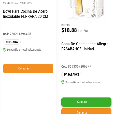
Válida hasta el 19-08-2026.
Bowl Para Cocina De Acero
Inoxidable FERRARA 20 CM
PRECIO
$18.88
Inc. IVA
7862113964951
Cod:
FERRARA
Copa De Champagne Allegra
PASABAHCE Unidad
Disponible en local seleccionado
8693357206977
Cod:
Comprar
PASABAHCE
Disponible en local seleccionado
Comprar
Comprar