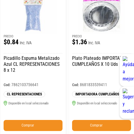
PRECIO
PRECIO
$0.84
$1.36
Inc. IVA
Inc. IVA
Picadillo Espuma Metalizado
Plato Plateado IMPORTADORA
Azul CL REPRESENTACIONES
CUMPLEAÑOS X 10 Uds
8 x 12
7862103756641
8681833539411
Cod:
Cod:
CL REPRESENTACIONES
IMPORTADORA CUMPLEAÑOS
Disponible en local seleccionado
Disponible en local seleccionado
Comprar
Comprar