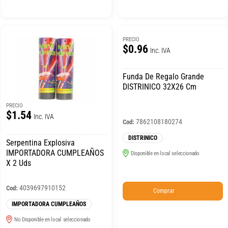
PRECIO
$0.96
Inc. IVA
Funda De Regalo Grande
DISTRINICO 32X26 Cm
PRECIO
$1.54
Inc. IVA
7862108180274
Cod:
DISTRINICO
Serpentina Explosiva
IMPORTADORA CUMPLEAÑOS
Disponible en local seleccionado
X 2 Uds
4039697910152
Cod:
Comprar
IMPORTADORA CUMPLEAÑOS
No Disponible en local seleccionado