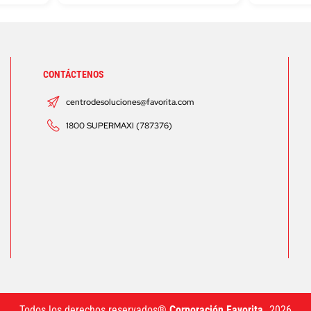
CONTÁCTENOS
centrodesoluciones@favorita.com
1800 SUPERMAXI (787376)
Todos los derechos reservados®
Corporación Favorita.
2026