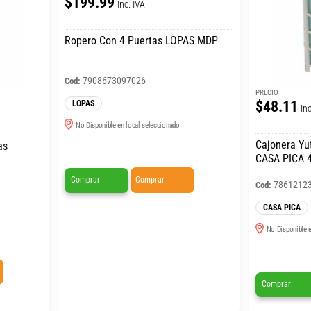
$199.99
Inc. IVA
Ropero Con 4 Puertas LOPAS MDP
7908673097026
Cod:
PRECIO
$48.11
LOPAS
Inc
No Disponible en local seleccionado
Cajonera Yu
as
CASA PICA 4
Comprar
Comprar
7861212
Cod:
CASA PICA
No Disponible e
Comprar