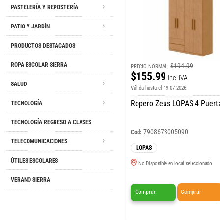
PASTELERÍA Y REPOSTERÍA
PATIO Y JARDÍN
PRODUCTOS DESTACADOS
ROPA ESCOLAR SIERRA
$194.99
PRECIO NORMAL:
$155.99
Inc. IVA
SALUD
Válida hasta el 19-07-2026.
Ropero Zeus LOPAS 4 Puert
TECNOLOGÍA
TECNOLOGÍA REGRESO A CLASES
7908673005090
Cod:
TELECOMUNICACIONES
LOPAS
ÚTILES ESCOLARES
No Disponible en local seleccionado
VERANO SIERRA
Comprar
Comprar