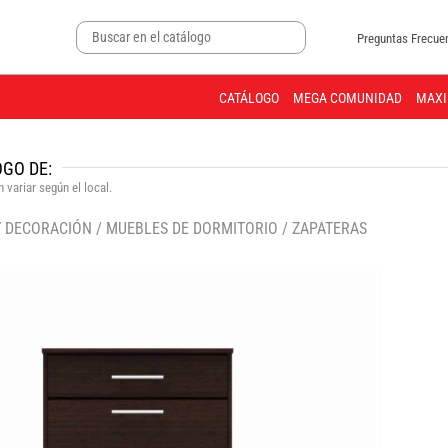
Preguntas Frecue
CATÁLOGO
MEGA COMUNIDAD
MAXI
GO DE:
 variar según el local.
Y DECORACIÓN
/
MUEBLES DE DORMITORIO
/
ZAPATERAS
🔍