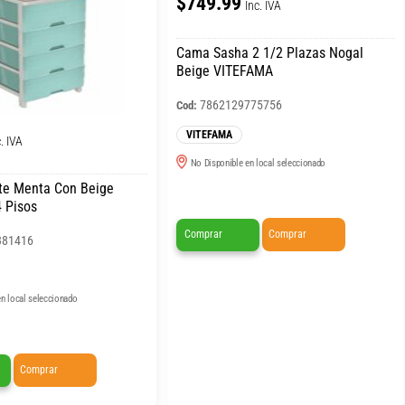
$749.99
Inc. IVA
Cama Sasha 2 1/2 Plazas Nogal
Beige VITEFAMA
7862129775756
Cod:
VITEFAMA
. IVA
No Disponible en local seleccionado
te Menta Con Beige
 Pisos
Comprar
Comprar
381416
n local seleccionado
Comprar