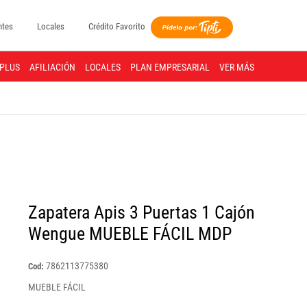
ntes
Locales
Crédito Favorito
PLUS
AFILIACIÓN
LOCALES
PLAN EMPRESARIAL
VER MÁS
Zapatera Apis 3 Puertas 1 Cajón
Wengue MUEBLE FÁCIL MDP
7862113775380
Cod:
MUEBLE FÁCIL