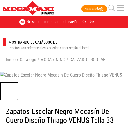
Cambiar
No se pudo detectar tu ubicación
MOSTRANDO EL CATÁLOGO DE:
Precios son referenciales y pueden variar según el local.
Inicio
/
Catálogo
/
MODA
/
NIÑO
/
CALZADO ESCOLAR
🔍
Zapatos Escolar Negro Mocasín De
Cuero Diseño Thiago VENUS Talla 33