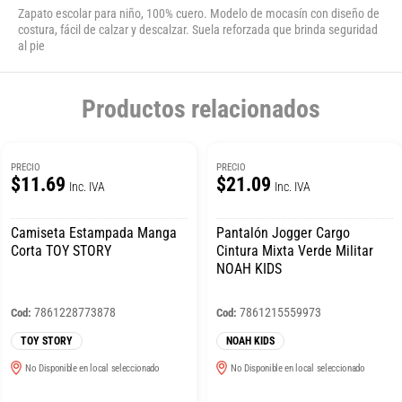
Zapato escolar para niño, 100% cuero. Modelo de mocasín con diseño de
costura, fácil de calzar y descalzar. Suela reforzada que brinda seguridad
al pie
Productos relacionados
PRECIO
PRECIO
$11.69
$21.09
Inc. IVA
Inc. IVA
Camiseta Estampada Manga
Pantalón Jogger Cargo
Corta TOY STORY
Cintura Mixta Verde Militar
NOAH KIDS
7861228773878
7861215559973
Cod:
Cod:
TOY STORY
NOAH KIDS
No Disponible en local seleccionado
No Disponible en local seleccionado