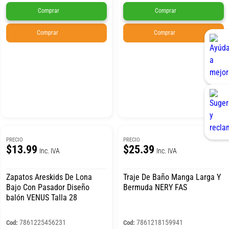
Comprar
Comprar
Comprar
Comprar
PRECIO
PRECIO
$13.99
$25.39
Inc. IVA
Inc. IVA
Zapatos Areskids De Lona
Traje De Baño Manga Larga Y
Bajo Con Pasador Diseño
Bermuda NERY FAS
balón VENUS Talla 28
7861225456231
7861218159941
Cod:
Cod: