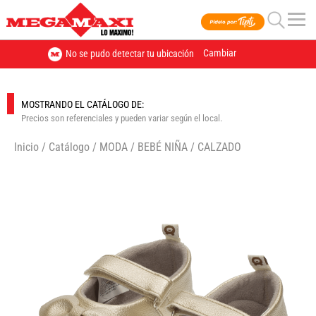
Cambiar
No se pudo detectar tu ubicación
MOSTRANDO EL CATÁLOGO DE:
Precios son referenciales y pueden variar según el local.
Inicio
/
Catálogo
/
MODA
/
BEBÉ NIÑA
/
CALZADO
🔍