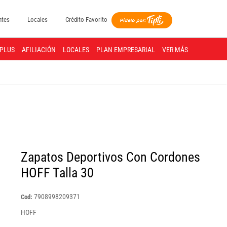
ntes
Locales
Crédito Favorito
PLUS
AFILIACIÓN
LOCALES
PLAN EMPRESARIAL
VER MÁS
Zapatos Deportivos Con Cordones
HOFF Talla 30
7908998209371
Cod:
HOFF