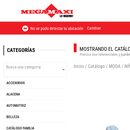
Cambiar
No se pudo detectar tu ubicación
MOSTRANDO EL CATÁLO
CATEGORÍAS
Precios son referenciales y pueden
Inicio
/
Catálogo
/
MODA
/
NI
Busca una categoría
ACCESORIOS
ALACENA
AUTOMOTRIZ
BELLEZA
CATÁLOGO FAMILIA