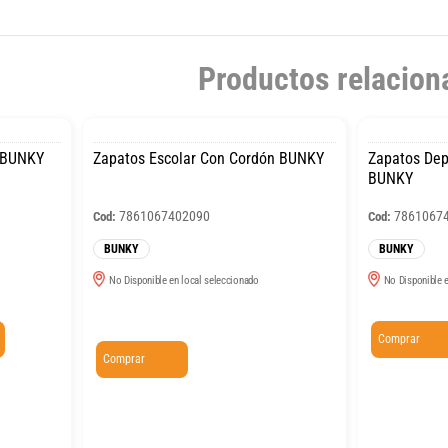
Productos relacion
o BUNKY
Zapatos Escolar Con Cordón BUNKY
Zapatos Dep
BUNKY
7861067402090
7861067
Cod:
Cod:
BUNKY
BUNKY
No Disponible en local seleccionado
No Disponible e
Comprar
Comprar