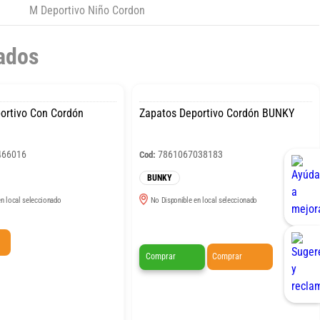
M Deportivo Niño Cordon
ados
ortivo Con Cordón
Zapatos Deportivo Cordón BUNKY
466016
7861067038183
Cod:
BUNKY
n local seleccionado
No Disponible en local seleccionado
Comprar
Comprar