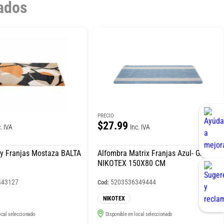
ados
PRECIO
$27.99
. IVA
Inc. IVA
y Franjas Mostaza BALTA
Alfombra Matrix Franjas Azul- Gris
NIKOTEX 150X80 CM
443127
5203536349444
Cod:
NIKOTEX
ocal seleccionado
Disponible en local seleccionado