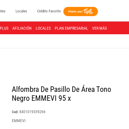
ntes
Locales
Crédito Favorito
PLUS
AFILIACIÓN
LOCALES
PLAN EMPRESARIAL
VER MÁS
Alfombra De Pasillo De Área Tono
Negro EMMEVI 95 x
8401019339266
Cod:
EMMEVI