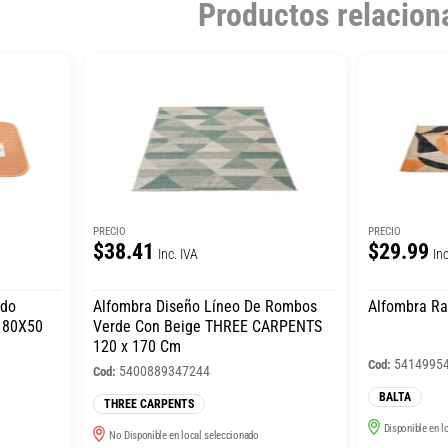
Productos relacion
PRECIO
PRECIO
$38.41
$29.99
Inc. IVA
Inc
ido
Alfombra Diseño Líneo De Rombos
Alfombra Ra
 80X50
Verde Con Beige THREE CARPENTS
120 x 170 Cm
5414995
Cod:
5400889347244
Cod:
BALTA
THREE CARPENTS
Disponible en l
No Disponible en local seleccionado