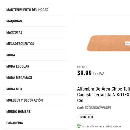
MANTENIMIENTO DEL HOGAR
MÁQUINAS
MASCOTAS
MEGADESCUENTOS
MODA
MODA ESCOLAR
PRECIO
$9.99
Inc. IVA
MODA MEGAMAXI
Alfombra De Área Chloe Tej
MODA MGX
Canasta Terracota NIKOTEX
Cm
MUEBLES Y DECORACIÓN
5203536299459
Cod:
MUNDO HOMBRE
NIKOTEX
PANADERÍA
Disponible en local seleccionado