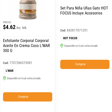
Set Para Niña Uñas Gato HOT
FOCUS Incluye Accesorios
PRECIO
$4.62
Inc. IVA
842817071251
Cod:
HOT FOCUS
Exfoliante Corporal Corporal
Aceite En Crema Coco L’MAR
Disponible en local seleccionado
300 G
7707286573381
Cod:
Comprar
L'MAR
Disponible en local seleccionado
Comprar