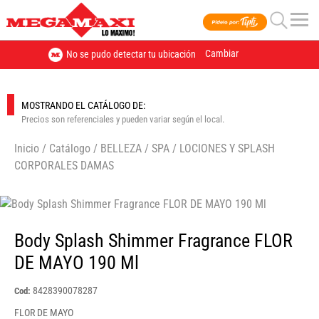
Cambiar
No se pudo detectar tu ubicación
MOSTRANDO EL CATÁLOGO DE:
Precios son referenciales y pueden variar según el local.
Inicio
/
Catálogo
/
BELLEZA
/
SPA
/
LOCIONES Y SPLASH
CORPORALES DAMAS
🔍
Body Splash Shimmer Fragrance FLOR
DE MAYO 190 Ml
8428390078287
Cod:
FLOR DE MAYO