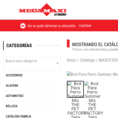
Cambiar
No se pudo detectar tu ubicación
MOSTRANDO EL CATÁLO
CATEGORÍAS
Precios son referenciales y pueden
Inicio
/
Catálogo
/
MASCOTAS
Busca una categoría
ACCESORIOS
ALACENA
AUTOMOTRIZ
BELLEZA
CATÁLOGO FAMILIA