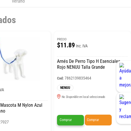
verano
ados
PRECIO
$11.89
Inc. IVA
Arnés De Perro Tipo H Esenciales
Rojo NENUU Talla Grande
7862139835464
Cod:
NENUU
IVA
No Disponible en local seleccionado
 Mascota M Nylon Azul
ano
Comprar
Comprar
27027