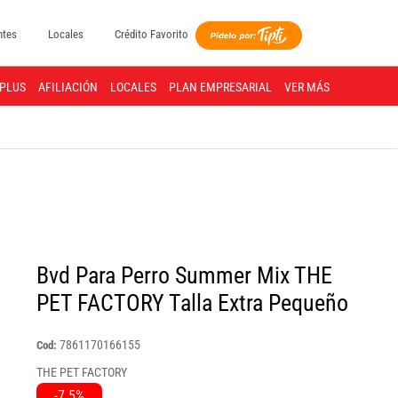
ntes
Locales
Crédito Favorito
PLUS
AFILIACIÓN
LOCALES
PLAN EMPRESARIAL
VER MÁS
Bvd Para Perro Summer Mix THE
PET FACTORY Talla Extra Pequeño
7861170166155
Cod:
THE PET FACTORY
-7.5%