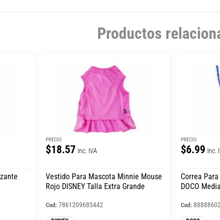
Productos relacion
PRECIO
PRECIO
$18.57
$6.99
Inc. IVA
Inc. 
izante
Vestido Para Mascota Minnie Mouse
Correa Para
Rojo DISNEY Talla Extra Grande
DOCO Medi
7861209685442
8888860
Cod:
Cod: