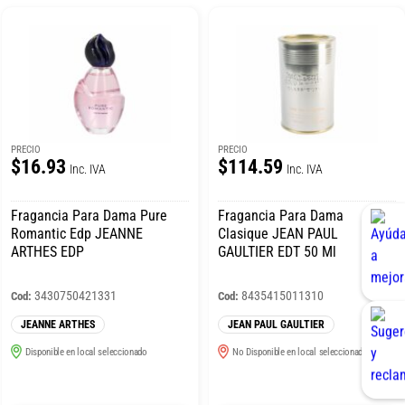
PRECIO
PRECIO
$16.93
$114.59
Inc. IVA
Inc. IVA
Fragancia Para Dama Pure
Fragancia Para Dama
Romantic Edp JEANNE
Clasique JEAN PAUL
ARTHES EDP
GAULTIER EDT 50 Ml
3430750421331
8435415011310
Cod:
Cod:
JEANNE ARTHES
JEAN PAUL GAULTIER
Disponible en local seleccionado
No Disponible en local seleccionado