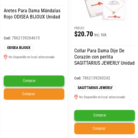
Aretes Para Dama Mándalas
Rojo ODISEA BIJOUX Unidad
PRECIO
$20.70
Inc. IVA
7862139264615
Cod:
ODISEA BIJOUX
Collar Para Dama Dije De
Corazón con perlita
No Disponible en local seleccionado
SAGITTARIUS JEWERLY Unidad
7862139260242
Cod:
Comprar
SAGITTARIUS JEWERLY
Comprar
No Disponible en local seleccionado
Comprar
Comprar