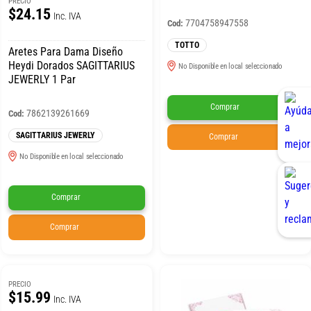
PRECIO
$24.15
Inc. IVA
7704758947558
Cod:
TOTTO
Aretes Para Dama Diseño
Heydi Dorados SAGITTARIUS
No Disponible en local seleccionado
JEWERLY 1 Par
Comprar
7862139261669
Cod:
SAGITTARIUS JEWERLY
Comprar
No Disponible en local seleccionado
Comprar
Comprar
PRECIO
$15.99
Inc. IVA