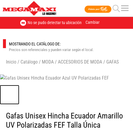
Cambiar
No se pudo detectar tu ubicación
MOSTRANDO EL CATÁLOGO DE:
Precios son referenciales y pueden variar según el local.
Inicio
/
Catálogo
/
MODA
/
ACCESORIOS DE MODA
/
GAFAS
🔍
Gafas Unisex Hincha Ecuador Amarillo
UV Polarizadas FEF Talla Única