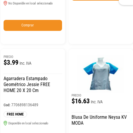
No Disponible en local seleccionado
Comprar
PRECIO
$3.99
Inc. IVA
Agarradera Estampado
Geométrico Jessie FREE
HOME 20 X 20 Cm
PRECIO
$16.63
Inc. IVA
7706898136489
Cod:
FREE HOME
Blusa De Uniforme Neysa KV
MODA
Disponible en local seleccionado