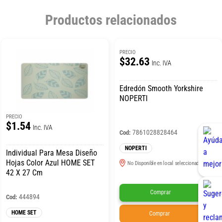
Productos relacionados
PRECIO
$32.63
Inc. IVA
Edredón Smooth Yorkshire
NOPERTI
PRECIO
$1.54
Inc. IVA
7861028828464
Cod:
NOPERTI
Individual Para Mesa Diseño
Hojas Color Azul HOME SET
No Disponible en local seleccionado
42 X 27 Cm
Comprar
444894
Cod:
HOME SET
Comprar