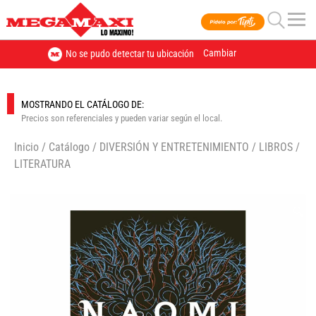
Cambiar
No se pudo detectar tu ubicación
MOSTRANDO EL CATÁLOGO DE:
Precios son referenciales y pueden variar según el local.
Inicio
/
Catálogo
/
DIVERSIÓN Y ENTRETENIMIENTO
/
LIBROS
/
LITERATURA
🔍