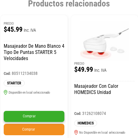
Productos relacionados
PRECIO
$45.99
Inc. IVA
Masajeador De Mano Blanco 4
Tipo De Puntas STARTER 5
Velocidades
PRECIO
$49.99
Inc. IVA
805112134038
Cod:
STARTER
Masajeador Con Calor
HOMEDICS Unidad
Disponible en local seleccionado
31262108074
Cod:
Comprar
HOMEDICS
Comprar
No Disponible en local seleccionado