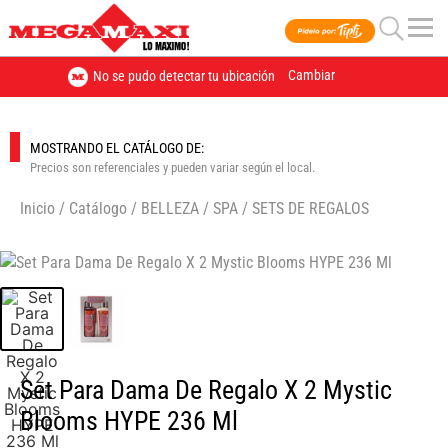
Cambiar
No se pudo detectar tu ubicación
MOSTRANDO EL CATÁLOGO DE:
Precios son referenciales y pueden variar según el local.
Inicio
/
Catálogo
/
BELLEZA
/
SPA
/
SETS DE REGALOS
🔍
Set Para Dama De Regalo X 2 Mystic
Blooms HYPE 236 Ml