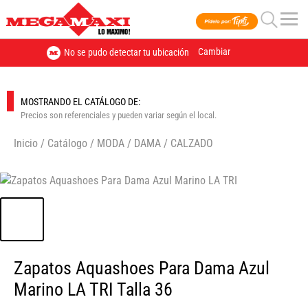
Cambiar
No se pudo detectar tu ubicación
MOSTRANDO EL CATÁLOGO DE:
Precios son referenciales y pueden variar según el local.
Inicio
/
Catálogo
/
MODA
/
DAMA
/
CALZADO
🔍
Zapatos Aquashoes Para Dama Azul
Marino LA TRI Talla 36