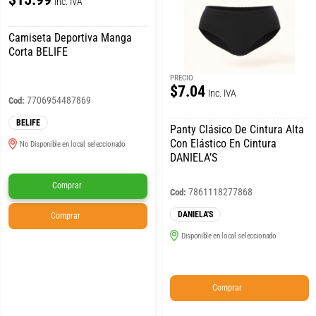
Inc. IVA
Camiseta Deportiva Manga
Corta BELIFE
PRECIO
$7.04
Inc. IVA
7706954487869
Cod:
BELIFE
Panty Clásico De Cintura Alta
Con Elástico En Cintura
No Disponible en local seleccionado
DANIELA’S
Comprar
7861118277868
Cod:
DANIELA'S
Comprar
Disponible en local seleccionado
Comprar