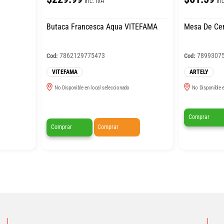
Inc. IVA
Inc
Butaca Francesca Aqua VITEFAMA
Mesa De Cen
7862129775473
7899307
Cod:
Cod:
VITEFAMA
ARTELY
No Disponible en local seleccionado
No Disponible e
Comprar
Comprar
Comprar