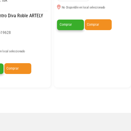
. IVA
No Disponible en local seleccionado
tro Diva Roble ARTELY
Comprar
Comprar
519628
n local seleccionado
Comprar