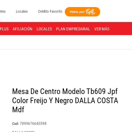
ntes
Locales
Crédito Favorito
PLUS
AFILIACIÓN
LOCALES
PLAN EMPRESARIAL
VER MÁS
Mesa De Centro Modelo Tb609 Jpf
Color Freijo Y Negro DALLA COSTA
Mdf
7899676640398
Cod: