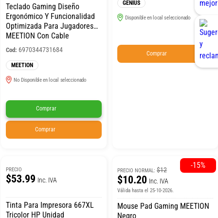
GENIUS
Teclado Gaming Diseño
Ergonómico Y Funcionalidad
Disponible en local seleccionado
Optimizada Para Jugadores
MEETION Con Cable
6970344731684
Cod:
Comprar
MEETION
No Disponible en local seleccionado
Comprar
Comprar
-15%
$12
PRECIO
PRECIO NORMAL:
$53.99
$10.20
Inc. IVA
Inc. IVA
Válida hasta el 25-10-2026.
Tinta Para Impresora 667XL
Mouse Pad Gaming MEETION
Tricolor HP Unidad
Negro