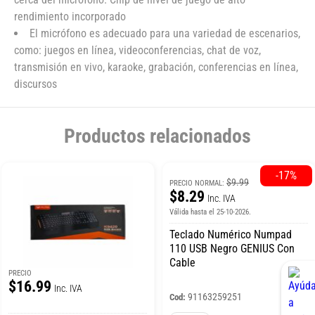
rendimiento incorporado
El micrófono es adecuado para una variedad de escenarios,
como: juegos en línea, videoconferencias, chat de voz,
transmisión en vivo, karaoke, grabación, conferencias en línea,
discursos
Productos relacionados
-17%
$9.99
PRECIO NORMAL:
$8.29
Inc. IVA
Válida hasta el 25-10-2026.
Teclado Numérico Numpad
110 USB Negro GENIUS Con
Cable
PRECIO
$16.99
Inc. IVA
91163259251
Cod: