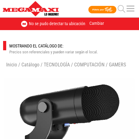
Cambiar
No se pudo detectar tu ubicación
MOSTRANDO EL CATÁLOGO DE:
Precios son referenciales y pueden variar según el local.
Inicio
/
Catálogo
/
TECNOLOGÍA
/
COMPUTACIÓN
/
GAMERS
🔍