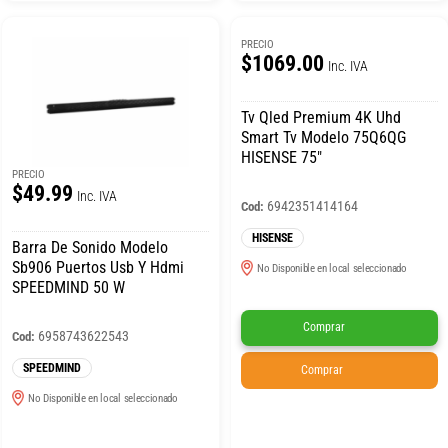
PRECIO
$1069.00
Inc. IVA
Tv Qled Premium 4K Uhd
Smart Tv Modelo 75Q6QG
HISENSE 75″
PRECIO
$49.99
Inc. IVA
6942351414164
Cod:
HISENSE
Barra De Sonido Modelo
Sb906 Puertos Usb Y Hdmi
No Disponible en local seleccionado
SPEEDMIND 50 W
Comprar
6958743622543
Cod:
SPEEDMIND
Comprar
No Disponible en local seleccionado