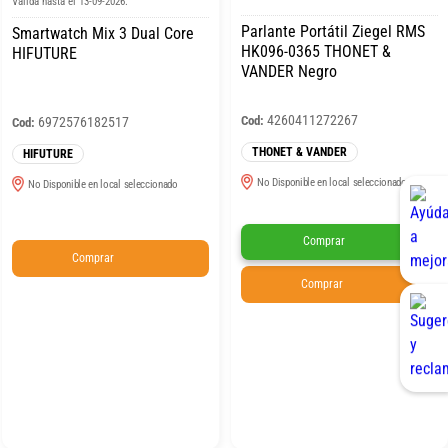
Válida hasta el 13-09-2026.
Parlante Portátil Ziegel RMS
Smartwatch Mix 3 Dual Core
HK096-0365 THONET &
HIFUTURE
VANDER Negro
4260411272267
Cod:
6972576182517
Cod:
THONET & VANDER
HIFUTURE
No Disponible en local seleccionado
No Disponible en local seleccionado
Comprar
Comprar
Comprar