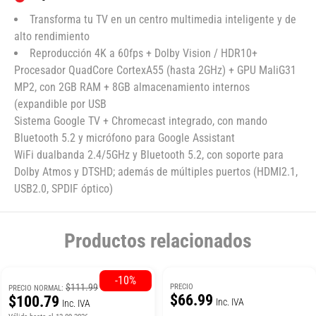
Transforma tu TV en un centro multimedia inteligente y de
alto rendimiento
Reproducción 4K a 60fps + Dolby Vision / HDR10+
Procesador QuadCore CortexA55 (hasta 2GHz) + GPU MaliG31
MP2, con 2GB RAM + 8GB almacenamiento internos
(expandible por USB
Sistema Google TV + Chromecast integrado, con mando
Bluetooth 5.2 y micrófono para Google Assistant
WiFi dualbanda 2.4/5GHz y Bluetooth 5.2, con soporte para
Dolby Atmos y DTSHD; además de múltiples puertos (HDMI2.1,
USB2.0, SPDIF óptico)
Productos relacionados
-10%
$111.99
PRECIO
PRECIO NORMAL:
$66.99
$100.79
Inc. IVA
Inc. IVA